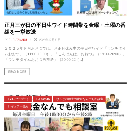
正月三が日の平日生ワイド時間帯を金曜・土曜の番
組を一挙放送
BY
FURUTANARU
2024年12月31日
２０２５年ＦＭおおつでは、お正月休み中の平日生ワイド「ランチタイ
ムおおつ」（11:00-13:00）、「こんばんは、おおつ」（18:00-20:00）、
「ランチタイムおおつ再放送」（20:00-22: […]
READ MORE
FM++(プラプラ）
POD CASTS
ひろと税理士の税金なんでも相談室
レギュラー番組