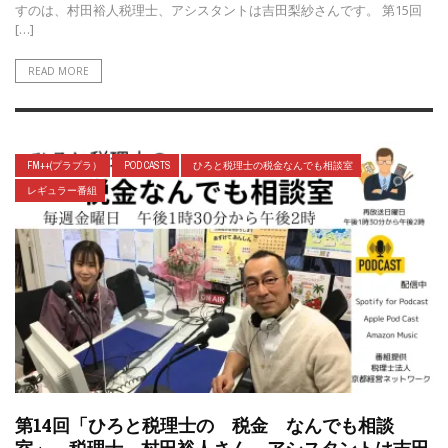
すのは、村田裕人税理士、アシスタントは吉田梨紗さんです。 第15回
[…]
READ MORE
FM++(プラプラ）
POD CASTS
ひろと税理士の税金なんでも相談室
レギュラー番組
第14回「ひろと税理士の 税金 なんでも相談
室」 税理士 村田裕人さん アシスタントは吉田