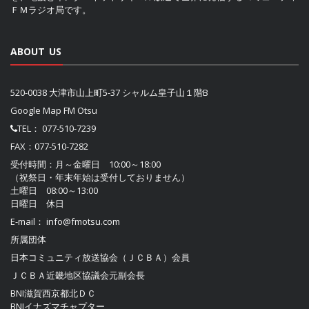
ＦＭラジオ局です。
ABOUT US
520-0038 大津市山上町5-37 シャルム皇子山１階B
Google Map FM Otsu
TEL：
077-510-7239
FAX：077-510-7282
受付時間：月～金曜日 10:00～18:00
（祝祭日・年末年始は受付しておりません）
土曜日 08:00～13:00
日曜日 休日
E-mail：
info@fmotsu.com
所属団体
日本コミュニティ放送協会（ＪＣＢＡ）
会員
ＪＣＢＡ近畿地区協議会
元副会長
BNI滋賀西京都北ＤＣ
BNIイナズマチャプター