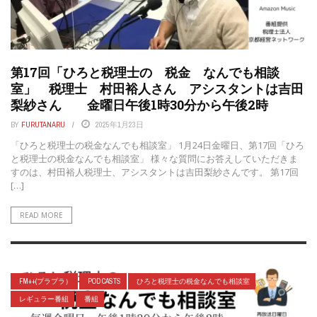
第17回「ひろと税理士の 税金 なんでも相談
室」 税理士 村田裕人さん アシスタントは吉田
梨紗さん 金曜日午後1時30分から午後2時
BY
FURUTANARU
2025年1月23日
「ひろと税理士の税金なんでも相談室」 1月24日金曜日、第17回「ひろ
と税理士の税金なんでも相談室」 様々な質問にお答えしていただきま
すのは、村田裕人税理士、アシスタントは吉田梨紗さんです。 第17回
[…]
READ MORE
FM++(プラプラ）
POD CASTS
ひろと税理士の税金なんでも相談室
レギュラー番組
番組