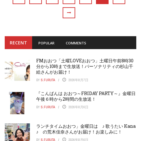
RECENT
POPULAR
COMMENTS
FMおおつ「土曜LOVEおおつ」土曜日午前8時30
分から10時まで生放送！パーソナリティの杉山千
絵さんがお届け！
BY
S.FURUTA
2026年8月7日
『こんばんは おおつ～FRIDAY PARTY～』金曜日
午後６時から2時間の生放送！
BY
S.FURUTA
2026年8月6日
ランチタイムおおつ」金曜日は ♪ 歌うたい Kana
♪ の荒木佳奈さんがお届け！お楽しみに！
BY
S.FURUTA
2026年8月6日