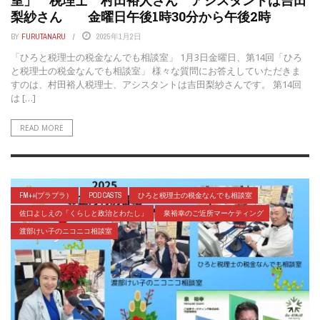
梨紗さん 金曜日午後1時30分から午後2時
BY
FURUTANARU
2025年1月2日
「ひろと税理士の税金なんでも相談室」 1月3日金曜日、第14回「ひろ
と税理士の税金なんでも相談室」 様々な質問にお答えしていただきま
すのは、村田裕人税理士、アシスタントは吉田梨紗さんです。 第14回
は […]
READ MORE
FM++(プラプラ）
POD CASTS
ひろと税理士の税金なんでも相談室
佐口よしえの「くらしと政治とわたし」
泉裕幸のご近所マーケティング
渡部けい子のニコニコ相談室