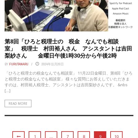
第8回「ひろと税理士の 税金 なんでも相談
室」 税理士 村田裕人さん アシスタントは吉田
梨紗さん 金曜日午後1時30分から午後2時
BY
FURUTANARU
2024年11月20日
「ひろと税理士の税金なんでも相談室」 11月22日金曜日、第8回「ひろ
と税理士の税金なんでも相談室」 様々な質問にお答えしていただきま
すのは、村田裕人税理士、アシスタントは吉田梨紗さんです。 &nbs
[…]
READ MORE
1
…
7
8
9
10