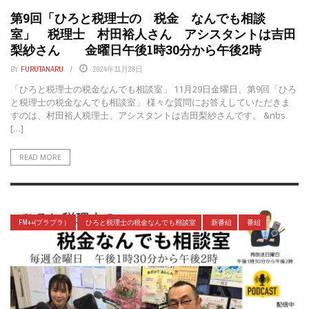
第9回「ひろと税理士の 税金 なんでも相談
室」 税理士 村田裕人さん アシスタントは吉田
梨紗さん 金曜日午後1時30分から午後2時
BY
FURUTANARU
2024年11月28日
「ひろと税理士の税金なんでも相談室」 11月29日金曜日、第9回「ひろ
と税理士の税金なんでも相談室」 様々な質問にお答えしていただきま
すのは、村田裕人税理士、アシスタントは吉田梨紗さんです。 &nbs
[…]
READ MORE
FM++(プラプラ）
ひろと税理士の税金なんでも相談室
新番組
番組