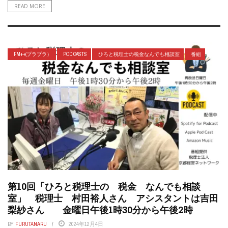
READ MORE
FM++(プラプラ）
POD CASTS
ひろと税理士の税金なんでも相談室
番組
第10回「ひろと税理士の 税金 なんでも相談
室」 税理士 村田裕人さん アシスタントは吉田
梨紗さん 金曜日午後1時30分から午後2時
BY
FURUTANARU
2024年12月4日