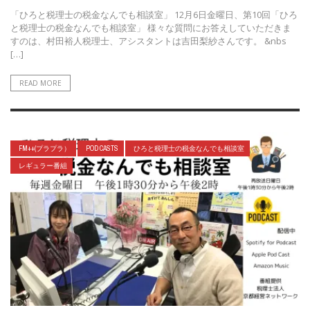
「ひろと税理士の税金なんでも相談室」 12月6日金曜日、第10回「ひろ
と税理士の税金なんでも相談室」 様々な質問にお答えしていただきま
すのは、村田裕人税理士、アシスタントは吉田梨紗さんです。 &nbs
[…]
READ MORE
FM++(プラプラ）
POD CASTS
ひろと税理士の税金なんでも相談室
レギュラー番組