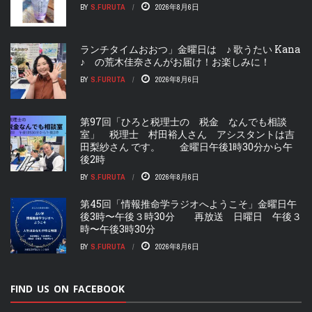
BY
S.FURUTA
2026年8月6日
ランチタイムおおつ」金曜日は ♪ 歌うたい Kana
♪ の荒木佳奈さんがお届け！お楽しみに！
BY
S.FURUTA
2026年8月6日
第97回「ひろと税理士の 税金 なんでも相談
室」 税理士 村田裕人さん アシスタントは吉
田梨紗さん です。 金曜日午後1時30分から午
後2時
BY
S.FURUTA
2026年8月6日
第45回「情報推命学ラジオへようこそ」金曜日午
後3時〜午後３時30分 再放送 日曜日 午後３
時〜午後3時30分
BY
S.FURUTA
2026年8月6日
FIND US ON FACEBOOK