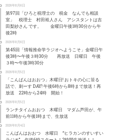
2026年8月6日
第97回「ひろと税理士の 税金 なんでも相談
室」 税理士 村田裕人さん アシスタントは吉
田梨紗さん です。 金曜日午後1時30分から午
後2時
2026年8月6日
第45回「情報推命学ラジオへようこそ」金曜日午
後3時〜午後３時30分 再放送 日曜日 午後
３時〜午後3時30分
2026年8月5日
「こんばんはおおつ」木曜日! おトキの心に笹る
話で、刺ーす DAY! 午後6時から8時まで放送！再
放送 22時から24時 開始！
2026年8月5日
ランチタイムおおつ 木曜日 マダム芦田が、午
前11時から午後1時まで、生放送
2026年8月4日
こんばんはおおつ 水曜日 “ヒラカンのすいすい
ラジオ” 午後6時スタート！2時間生放送！！