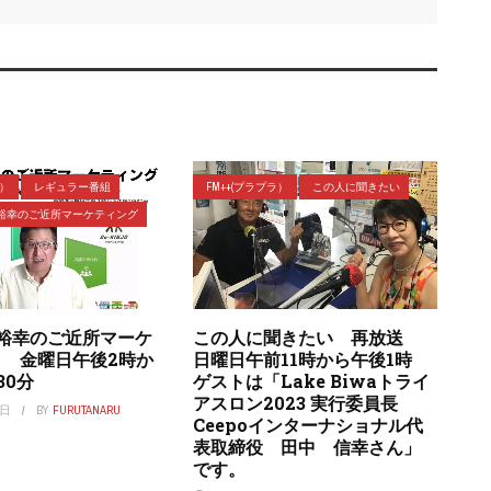
ラ）
レギュラー番組
FM++(プラプラ）
この人に聞きたい
裕幸のご近所マーケティング
裕幸のご近所マーケ
この人に聞きたい 再放送
」 金曜日午後2時か
日曜日午前11時から午後1時
30分
ゲストは「Lake Biwaトライ
アスロン2023 実行委員長
7日
BY
FURUTANARU
Ceepoインターナショナル代
表取締役 田中 信幸さん」
です。