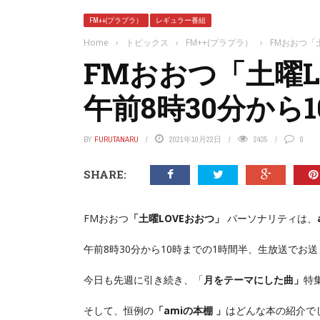
FM++(プラプラ）
レギュラー番組
Home
›
トピックス
›
FM++(プラプラ）
›
FMおおつ「
FMおおつ「土曜L
午前8時30分から
BY
FURUTANARU
2021年10月22日
2435
0
SHARE:
FMおおつ
「土曜LOVEおおつ」
パーソナリティは、
午前8時30分から10時までの1時間半、生放送でお
今日も先週に引き続き、「
月をテーマにした曲」
特
そして、恒例の
「amiの本棚 」
はどんな本の紹介で