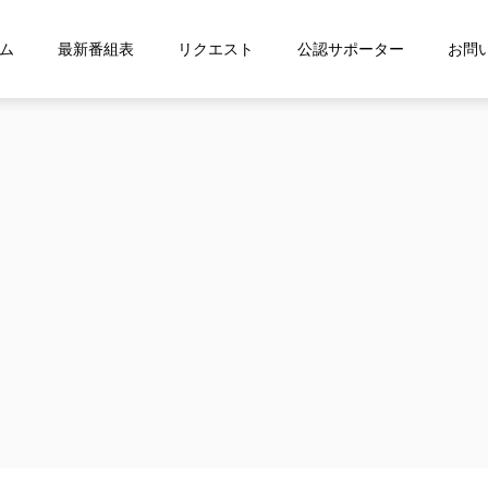
ム
最新番組表
リクエスト
公認サポーター
お問
ス「shelfs」を導⼊