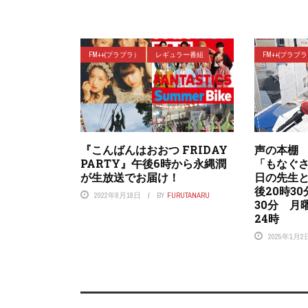
FM++(プラプラ）
レギュラー番組
FM++(プラプ
『こんばんはおおつ FRIDAY
声の本棚 
PARTY』午後6時から永縄潤
「もなぐ
が生放送でお届け！
日の先生
後20時3
2022年8月18日
BY
FURUTANARU
30分 月
24時
2025年1月2