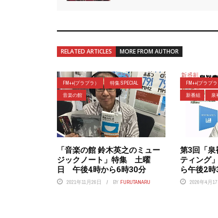
RELATED ARTICLES
MORE FROM AUTHOR
FM++(プラプラ）
特集 SPECIAL
FM++(プラプ
音楽の館
新番組
泉
「音楽の館 鈴木英之のミュー
第3回「泉
ジックノート」特集 土曜
ティング
日 午後4時から6時30分
ら午後2時
2021年11月26日
BY
FURUTANARU
2026年4月1