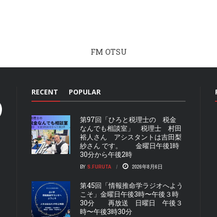
FM OTSU
RECENT
POPULAR
第97回「ひろと税理士の 税金
なんでも相談室」 税理士 村田
裕人さん アシスタントは吉田梨
紗さん です。 金曜日午後1時
30分から午後2時
BY
S.FURUTA
2026年8月6日
第45回「情報推命学ラジオへよう
こそ」金曜日午後3時〜午後３時
30分 再放送 日曜日 午後３
時〜午後3時30分