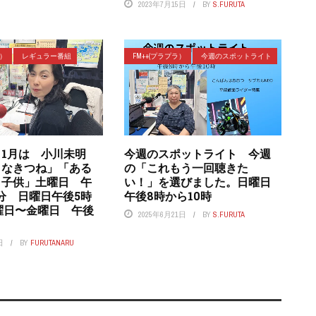
2023年7月15日
BY
S.FURUTA
ラ）
レギュラー番組
FM++(プラプラ）
今週のスポットライト
1月は 小川未明
今週のスポットライト 今週
さなきつね」「ある
の「これもう一回聴きた
と子供」土曜日 午
い！」を選びました。日曜日
0分 日曜日午後5時
午後8時から10時
曜日〜金曜日 午後
2025年6月21日
BY
S.FURUTA
日
BY
FURUTANARU