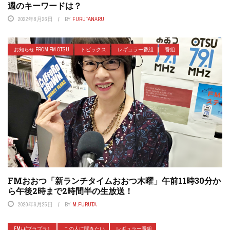
週のキーワードは？
2022年8月26日
BY
FURUTANARU
お知らせ FROM FM OTSU
トピックス
レギュラー番組
番組
FMおおつ「新ランチタイムおおつ木曜」午前11時30分か
ら午後2時まで2時間半の生放送！
2020年6月25日
BY
M.FURUTA
FM++(プラプラ）
この人に聞きたい
レギュラー番組