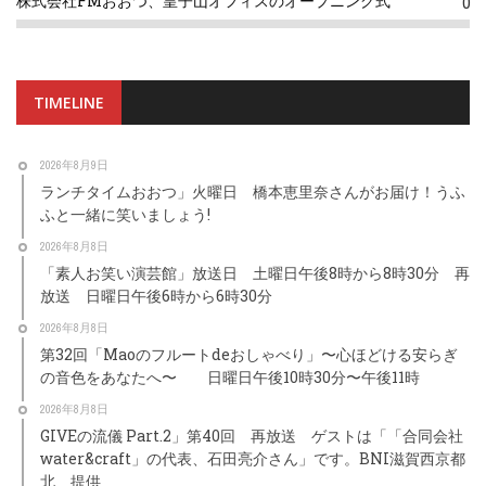
株式会社FMおおつ、皇子山オフィスのオープニング式
0
TIMELINE
2026年8月9日
ランチタイムおおつ」火曜日 橋本恵里奈さんがお届け！うふ
ふと一緒に笑いましょう!
2026年8月8日
「素人お笑い演芸館」放送日 土曜日午後8時から8時30分 再
放送 日曜日午後6時から6時30分
2026年8月8日
第32回「Maoのフルートdeおしゃべり」〜心ほどける安らぎ
の音色をあなたへ〜 日曜日午後10時30分〜午後11時
2026年8月8日
GIVEの流儀 Part.2」第40回 再放送 ゲストは「「合同会社
water&craft」の代表、石田亮介さん」です。BNI滋賀西京都
北 提供