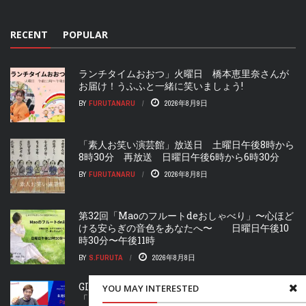
RECENT
POPULAR
ランチタイムおおつ」火曜日 橋本恵里奈さんが
お届け！うふふと一緒に笑いましょう!
BY
FURUTANARU
2026年8月9日
「素人お笑い演芸館」放送日 土曜日午後8時から
8時30分 再放送 日曜日午後6時から6時30分
BY
FURUTANARU
2026年8月8日
第32回「Maoのフルートdeおしゃべり」〜心ほど
ける安らぎの音色をあなたへ〜 日曜日午後10
時30分〜午後11時
BY
S.FURUTA
2026年8月8日
GIVEの流儀 Part.2」第40回 再放送 ゲストは
YOU MAY INTERESTED
「「合同会社water&craft」の代表、石田亮介さ