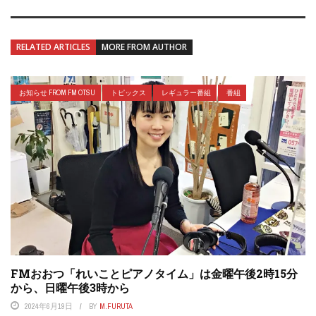
RELATED ARTICLES
MORE FROM AUTHOR
お知らせ FROM FM OTSU
トピックス
レギュラー番組
番組
FMおおつ「れいことピアノタイム」は金曜午後2時15分
から、日曜午後3時から
2024年6月19日
BY
M.FURUTA