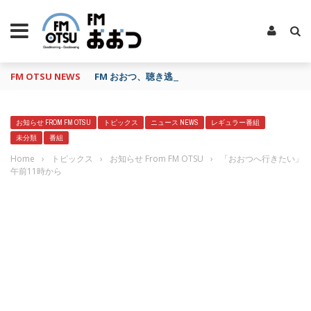
FM OTSU NEWS
FM おおつ、聴き逃し番組配信サービス「shelfs」
お知らせ FROM FM OTSU
トピックス
ニュース NEWS
レギュラー番組
未分類
番組
Home
›
トピックス
›
お知らせ From FM OTSU
›
「おおつへ行きたい」
午前11時から