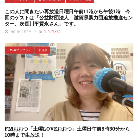
この人に聞きたい再放送日曜日午前11時から午後1時 今
回のゲストは「公益財団法人 滋賀県暴力団追放推進セン
ター、次長川平貢永さん」です。
2021年10月2日
BY
FURUTANARU
FM++(プラプラ）
未分類
FMおおつ「土曜LOVEおおつ」土曜日午前8時30分から
10時まで生放送！