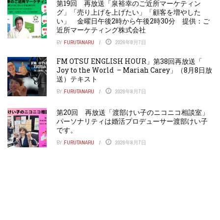
第19回 再放送「泉裕幸のご近所マーケティン
グ」「売り上げを上げたい」「顧客を増やした
い」 金曜日午後2時から午後2時30分 提供：ご
近所マーケティング株式会社
BY
FURUTANARU
2026年8月7日
FM OTSU ENGLISH HOUR」第38回再放送「
Joy to the World – Mariah Carey」（8月8日放
送）テキスト
BY
FURUTANARU
2026年8月7日
第20回 再放送「渡部けい子のニコニコ相談室」
パーソナリティは婚活プロデューサー渡部けい子
です。
BY
FURUTANARU
2026年8月7日