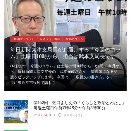
FM++(プラプラ）
レギュラー番組
今週のコラム
毎日新聞大津支局長がお届けする「今週のコラ
ム」土曜日10時から。担当は武本支局長です！
FMおおつ「今週のコラム」は土曜の朝10時から10分間！ 今月か
ら、毎日新聞大津支局長の 武本光政さんが、 毎週気になる話
題をピックアップします。 今回は、「広報文の書き方」をテー
マに東近江市役所で講 […]
第162回 佐口よしえの「くらしと政治とわたし」
毎週土曜日午前7時45分〜午前8時00分
BY
S.FURUTA
2026年8月7日