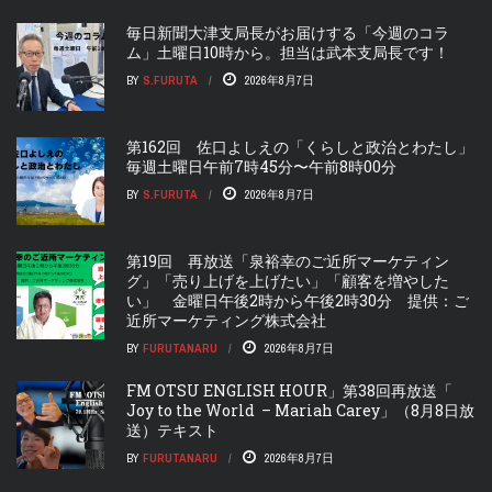
毎日新聞大津支局長がお届けする「今週のコラ
ム」土曜日10時から。担当は武本支局長です！
BY
S.FURUTA
2026年8月7日
第162回 佐口よしえの「くらしと政治とわたし」
毎週土曜日午前7時45分〜午前8時00分
BY
S.FURUTA
2026年8月7日
第19回 再放送「泉裕幸のご近所マーケティン
グ」「売り上げを上げたい」「顧客を増やした
い」 金曜日午後2時から午後2時30分 提供：ご
近所マーケティング株式会社
BY
FURUTANARU
2026年8月7日
FM OTSU ENGLISH HOUR」第38回再放送「
Joy to the World – Mariah Carey」（8月8日放
送）テキスト
BY
FURUTANARU
2026年8月7日