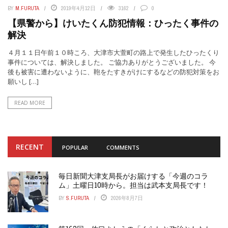
BY
M.FURUTA
2019年4月12日
3162
0
【県警から】けいたくん防犯情報：ひったく事件の
解決
４月１１日午前１０時ころ、大津市大萱町の路上で発生したひったくり
事件については、解決しました。 ご協力ありがとうございました。 今
後も被害に遭わないように、鞄をたすきがけにするなどの防犯対策をお
願いし […]
READ MORE
RECENT
POPULAR
COMMENTS
毎日新聞大津支局長がお届けする「今週のコラ
ム」土曜日10時から。担当は武本支局長です！
BY
S.FURUTA
2026年8月7日