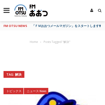
FM OTSU NEWS
「ＦＭおおつメールマガジン」をスタートします❣️
Home
›
Posts Tagged "解決"
TAG: 解決
トピックス
ニュース News