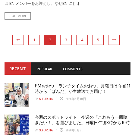
回 BNIメンバーをお迎えし、なぜBNIに […]
READ MORE
1
2
3
4
5
RECENT
POPULAR
COMMENTS
FMおおつ「ランチタイムおおつ」月曜日は 午前11
時から「ぱんだ」が生放送でお届け！
BY
S.FURUTA
2026年8月10日
今週のスポットライト 今週の「これもう一回聴
きたい！」を選びました。日曜日午後8時から10時
BY
S.FURUTA
2026年8月9日