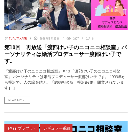
BY
FURUTANARU
2026年5月29日
1007
0
第10回 再放送「渡部けい子のニコニコ相談室」パ
ーソナリティは婚活プロデューサー渡部けい子で
す。
「渡部けい子のニコニコ相談室」＃10 「渡部けい子のニコニコ相談
室」 パーソナリティは婚活プロデューサー渡部けい子です。 1999年か
ら横浜で、人の縁を結ぶ、「結婚相談所 横浜Be婚」開業されていま
す […]
READ MORE
FM++(プラプラ）
レギュラー番組