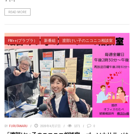
READ MORE
FM++(プラプラ）
新番組
渡部けい子のニコニコ相談室
BY
FURUTANARU
2026年4月17日
1271
0