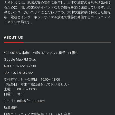
ＦＭおおつは、地域の安心安全に寄与し、大津や滋賀のまちを活気付け
るために、地元の文化やイベントなどの情報を常に発信しています。大
津というローカルエリアにこだわりつつ、大津や滋賀県に特化した情報
を、電波とインターネットサイマル放送で世界に発信するコミュニティ
ＦＭラジオ局です。
ABOUT US
520-0038 大津市山上町5-37 シャルム皇子山１階B
Google Map FM Otsu
TEL：
077-510-7239
FAX：077-510-7282
受付時間：月～金曜日 10:00～18:00
（祝祭日・年末年始は受付しておりません）
土曜日 08:00～13:00
日曜日 休日
E-mail：
info@fmotsu.com
所属団体
日本コミュニティ放送協会（ＪＣＢＡ）
会員