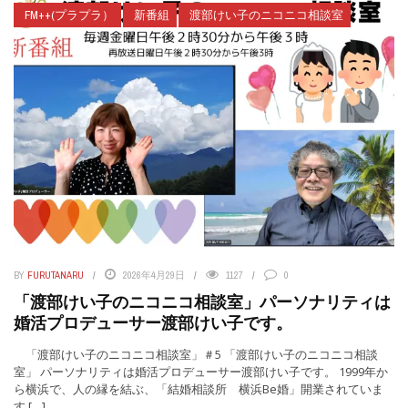
FM++(プラプラ）
新番組
渡部けい子のニコニコ相談室
BY
FURUTANARU
2026年4月29日
1127
0
「渡部けい子のニコニコ相談室」パーソナリティは
婚活プロデューサー渡部けい子です。
「渡部けい子のニコニコ相談室」＃5 「渡部けい子のニコニコ相談
室」 パーソナリティは婚活プロデューサー渡部けい子です。 1999年か
ら横浜で、人の縁を結ぶ、「結婚相談所 横浜Be婚」開業されていま
す […]