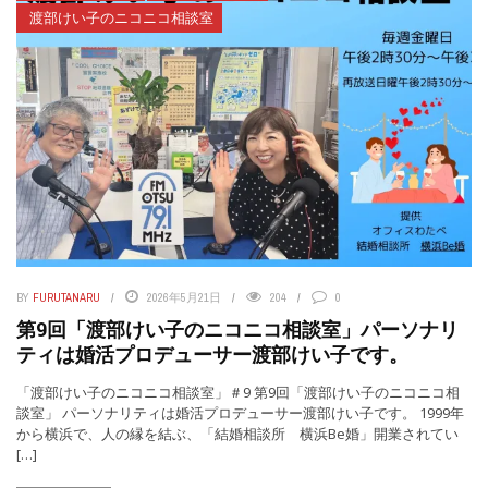
渡部けい子のニコニコ相談室
BY
FURUTANARU
2026年5月21日
204
0
第9回「渡部けい子のニコニコ相談室」パーソナリ
ティは婚活プロデューサー渡部けい子です。
「渡部けい子のニコニコ相談室」＃9 第9回「渡部けい子のニコニコ相
談室」 パーソナリティは婚活プロデューサー渡部けい子です。 1999年
から横浜で、人の縁を結ぶ、「結婚相談所 横浜Be婚」開業されてい
[…]