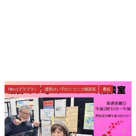
FM++(プラプラ）
渡部けい子のニコニコ相談室
番組