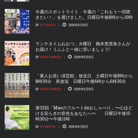
今週のスポットライト 今週の「これもう一回聴
きたい！」を選びました。日曜日午後8時から10時
BY
S.FURUTA
2026年8月9日
ランチタイムおおつ」火曜日 橋本恵里奈さんが
お届け！うふふと一緒に笑いましょう!
BY
FURUTANARU
2026年8月9日
「素人お笑い演芸館」放送日 土曜日午後8時から
8時30分 再放送 日曜日午後6時から6時30分
BY
FURUTANARU
2026年8月8日
第32回「Maoのフルートdeおしゃべり」〜心ほど
ける安らぎの音色をあなたへ〜 日曜日午後10
時30分〜午後11時
BY
S.FURUTA
2026年8月8日