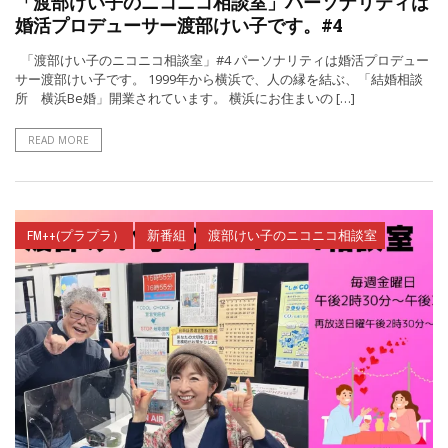
「渡部けい子のニコニコ相談室」パーソナリティは
婚活プロデューサー渡部けい子です。#4
「渡部けい子のニコニコ相談室」#4 パーソナリティは婚活プロデュー
サー渡部けい子です。 1999年から横浜で、人の縁を結ぶ、「結婚相談
所 横浜Be婚」開業されています。 横浜にお住まいの […]
READ MORE
FM++(プラプラ）
新番組
渡部けい子のニコニコ相談室