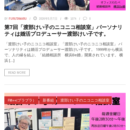
BY
FURUTANARU
2026年5月7日
1074
0
第7回「渡部けい子のニコニコ相談室」パーソナリ
ティは婚活プロデューサー渡部けい子です。
「渡部けい子のニコニコ相談室」「渡部けい子のニコニコ相談室」 パ
ーソナリティは婚活プロデューサー渡部けい子です。 1999年から横浜
で、人の縁を結ぶ、「結婚相談所 横浜Be婚」開業されています。 横
浜 […]
READ MORE
FM++(プラプラ）
新番組
渡部けい子のニコニコ相談室