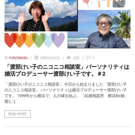
BY
FURUTANARU
2026年4月2日
1278
0
「渡部けい子のニコニコ相談室」パーソナリティは
婚活プロデューサー渡部けい子です。＃2
「渡部けい子のニコニコ相談室」 今日から始まりました「渡部けい子
のニコニコ相談室」 パーソナリティは婚活プロデューサー渡部けい子
です。 1999年から横浜で、人の縁を結ぶ、「結婚相談所 横浜Be婚」
開 […]
READ MORE