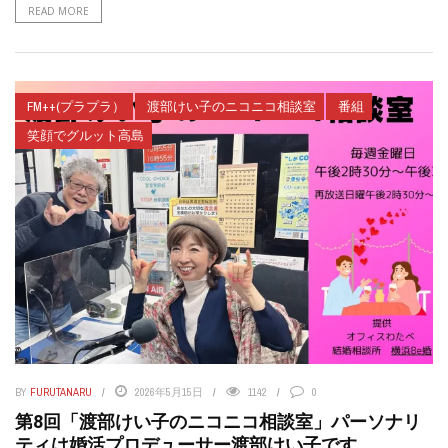
READ MORE
FM++(プラプラ）
渡部けい子のニコニコ相談室
番組
笑顔でグルット高島
BY
FURUTANARU
2026年5月15日
1142
0
第8回「渡部けい子のニコニコ相談室」パーソナリ
ティは婚活プロデューサー渡部けい子です。