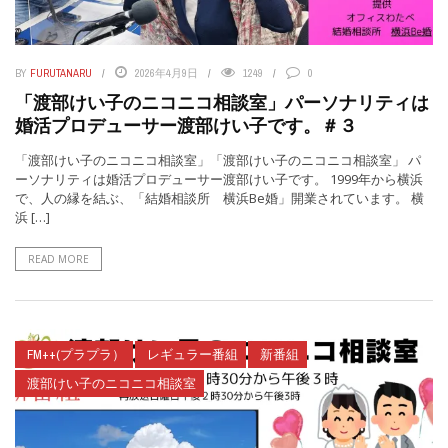
BY
FURUTANARU
2026年4月9日
1249
0
「渡部けい子のニコニコ相談室」パーソナリティは
婚活プロデューサー渡部けい子です。＃３
「渡部けい子のニコニコ相談室」「渡部けい子のニコニコ相談室」 パ
ーソナリティは婚活プロデューサー渡部けい子です。 1999年から横浜
で、人の縁を結ぶ、「結婚相談所 横浜Be婚」開業されています。 横
浜 […]
READ MORE
FM++(プラプラ）
レギュラー番組
新番組
渡部けい子のニコニコ相談室