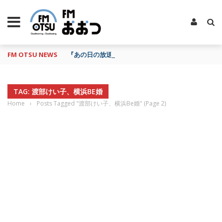
FM OTSU NEWS
『あの日の放送、もう一度聴きたいな…』にお応え！
TAG: 渡部けい子、横浜BE婚
Home
›
Posts Tagged "渡部けい子、横浜Be婚"
(Page 2)