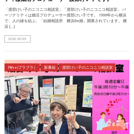
「渡部けい子のニコニコ相談室」「渡部けい子のニコニコ相談室」 パ
ーソナリティは婚活プロデューサー渡部けい子です。 1999年から横浜
で、人の縁を結ぶ、「結婚相談所 横浜Be婚」開業されています。 横
浜 […]
READ MORE
FM++(プラプラ）
新番組
渡部けい子のニコニコ相談室