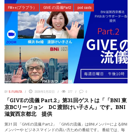
FM++(プラプラ）
GIVE の流儀Part2
pod casts
BY
S.FURUTA
2026年3月22日
377
0
「GIVEの流儀 Part.2」第31回ゲストは「「BNI 東
京BCリージョン DC 渡部けい子さん」です。BNI
滋賀西京都北 提供
第31 回 「GIVEの流儀 Part.2」 「GIVEの流儀」はBNIメンバーによるBNI
メンバーや ビジネスマインドの高い方ための番組です。 番組では、毎