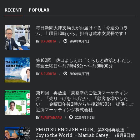
RECENT
POPULAR
毎日新聞大津支局長がお届けする「今週のコラ
ム」土曜日10時から。担当は武本支局長です！
BY
S.FURUTA
2026年8月7日
第162回 佐口よしえの「くらしと政治とわたし」
毎週土曜日午前7時45分〜午前8時00分
BY
S.FURUTA
2026年8月7日
第19回 再放送「泉裕幸のご近所マーケティン
グ」「売り上げを上げたい」「顧客を増やした
い」 金曜日午後2時から午後2時30分 提供：ご
近所マーケティング株式会社
BY
FURUTANARU
2026年8月7日
FM OTSU ENGLISH HOUR」第38回再放送「
Joy to the World – Mariah Carey」（8月8日放