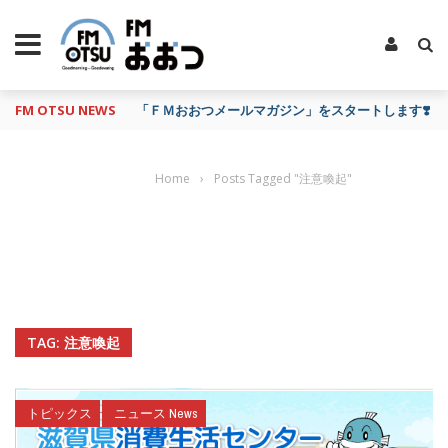
FM OTSU NEWS
「ＦＭおおつメールマガジン」をスタートします❣️
Home
›
Posts Tagged "注意喚起"
TAG: 注意喚起
トピックス
ニュース News