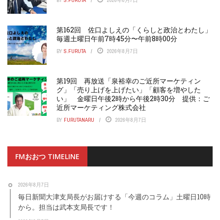
BY
S.FURUTA
2026年8月7日
第162回 佐口よしえの「くらしと政治とわたし」
毎週土曜日午前7時45分〜午前8時00分
BY
S.FURUTA
2026年8月7日
第19回 再放送「泉裕幸のご近所マーケティン
グ」「売り上げを上げたい」「顧客を増やした
い」 金曜日午後2時から午後2時30分 提供：ご
近所マーケティング株式会社
BY
FURUTANARU
2026年8月7日
FMおおつ TIMELINE
2026年8月7日
毎日新聞大津支局長がお届けする「今週のコラム」土曜日10時
から。担当は武本支局長です！