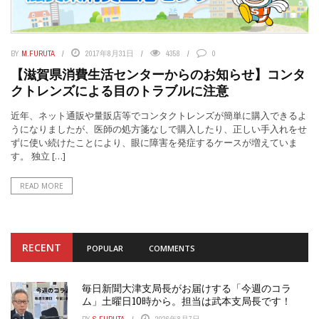
BY
M.FURUTA
2017年8月31日
4358
0
【滋賀県消費生活センターからのお知らせ】コンタ
クトレンズによる目のトラブルに注意
近年、ネット通販や量販店等でコンタクトレンズが簡単に購入できるよ
うになりましたが、医師の処方箋なしで購入したり、正しい手入れをせ
ずに使い続けたことにより、眼に障害を発症するケースが増えていま
す。 独立 […]
READ MORE
RECENT
POPULAR
COMMENTS
毎日新聞大津支局長がお届けする「今週のコラ
ム」土曜日10時から。担当は武本支局長です！