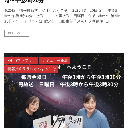
時〜午後3時30分
第25回「情報推命学ラジオへようこそ」 2026年3月20日(金) 午後3
時〜午後3時30分 放送 ＊再放送 日曜日 午後３時〜午後3時
30分 パーソナリティは 鑑定士 山田由美子さんと伏見在住 […]
READ MORE
FM++(プラプラ）
レギュラー番組
情報推命学ラジオへようこそ