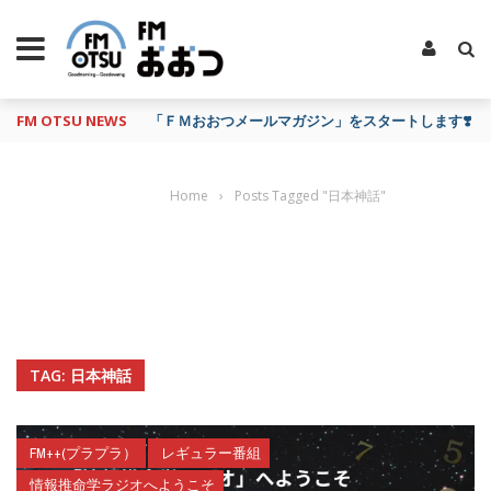
FM OTSU NEWS
「ＦＭおおつメールマガジン」をスタートします❣️
Home
›
Posts Tagged "日本神話"
TAG: 日本神話
FM++(プラプラ）
レギュラー番組
情報推命学ラジオへようこそ