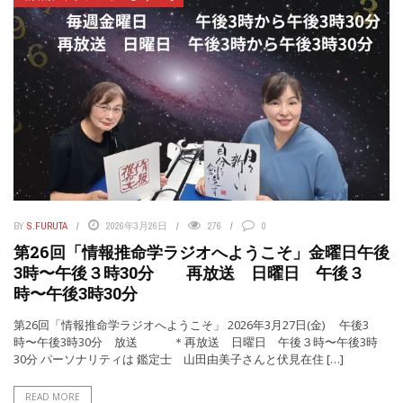
BY
S.FURUTA
2026年3月26日
276
0
第26回「情報推命学ラジオへようこそ」金曜日午後
3時〜午後３時30分 再放送 日曜日 午後３
時〜午後3時30分
第26回「情報推命学ラジオへようこそ」 2026年3月27日(金) 午後3
時〜午後3時30分 放送 ＊再放送 日曜日 午後３時〜午後3時
30分 パーソナリティは 鑑定士 山田由美子さんと伏見在住 […]
READ MORE