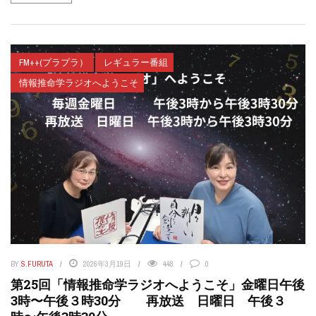
FM++(プラプラ）
レギュラー番組
情報推命学ラジオへようこそ
BY
S.FURUTA
2026年3月19日
448
0
第25回「情報推命学ラジオへようこそ」金曜日午後
3時〜午後３時30分 再放送 日曜日 午後３