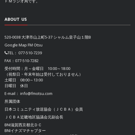
ＦＭラジオ局です。
ABOUT US
520-0038 大津市山上町5-37 シャルム皇子山１階B
Google Map FM Otsu
TEL：
077-510-7239
FAX：077-510-7282
受付時間：月～金曜日 10:00～18:00
（祝祭日・年末年始は受付しておりません）
土曜日 08:00～13:00
日曜日 休日
E-mail：
info@fmotsu.com
所属団体
日本コミュニティ放送協会（ＪＣＢＡ）
会員
ＪＣＢＡ近畿地区協議会
元副会長
BNI滋賀西京都北ＤＣ
BNIイナズマチャプター