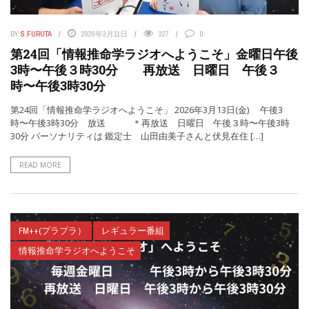
BY
S.FURUTA
2026年3月11日
327
0
第24回「情報推命学ラジオへようこそ」金曜日午後
3時〜午後３時30分 再放送 日曜日 午後３
時〜午後3時30分
第24回「情報推命学ラジオへようこそ」 2026年3月13日(金) 午後3
時〜午後3時30分 放送 ＊再放送 日曜日 午後３時〜午後3時
30分 パーソナリティは 鑑定士 山田由美子さんと伏見在住 […]
READ MORE
FM++(プラプラ）
レギュラー番組
情報推命学ラジオへようこそ