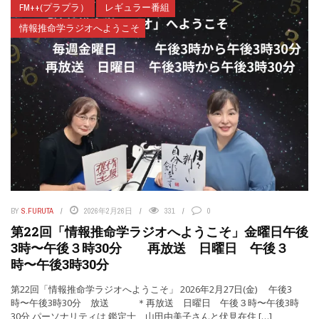
FM++(プラプラ）
レギュラー番組
情報推命学ラジオへようこそ
BY
S.FURUTA
2026年2月26日
331
0
第22回「情報推命学ラジオへようこそ」金曜日午後
3時〜午後３時30分 再放送 日曜日 午後３
時〜午後3時30分
第22回「情報推命学ラジオへようこそ」 2026年2月27日(金) 午後3
時〜午後3時30分 放送 ＊再放送 日曜日 午後３時〜午後3時
30分 パーソナリティは 鑑定士 山田由美子さんと伏見在住 […]