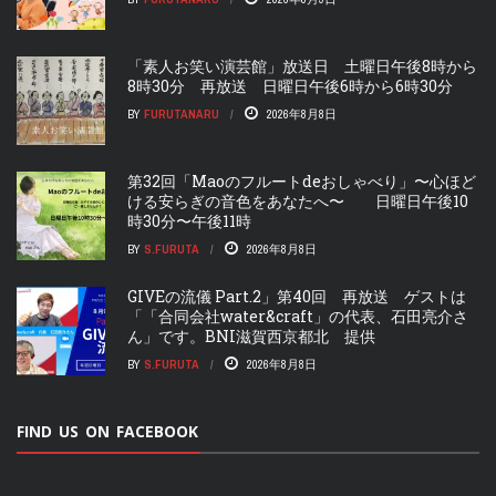
「素人お笑い演芸館」放送日 土曜日午後8時から
8時30分 再放送 日曜日午後6時から6時30分
BY
FURUTANARU
2026年8月8日
第32回「Maoのフルートdeおしゃべり」〜心ほど
ける安らぎの音色をあなたへ〜 日曜日午後10
時30分〜午後11時
BY
S.FURUTA
2026年8月8日
GIVEの流儀 Part.2」第40回 再放送 ゲストは
「「合同会社water&craft」の代表、石田亮介さ
ん」です。BNI滋賀西京都北 提供
BY
S.FURUTA
2026年8月8日
FIND US ON FACEBOOK