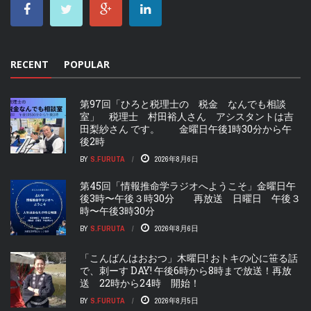
RECENT
POPULAR
第97回「ひろと税理士の 税金 なんでも相談
室」 税理士 村田裕人さん アシスタントは吉
田梨紗さん です。 金曜日午後1時30分から午
後2時
BY
S.FURUTA
2026年8月6日
第45回「情報推命学ラジオへようこそ」金曜日午
後3時〜午後３時30分 再放送 日曜日 午後３
時〜午後3時30分
BY
S.FURUTA
2026年8月6日
「こんばんはおおつ」木曜日! おトキの心に笹る話
で、刺ーす DAY! 午後6時から8時まで放送！再放
送 22時から24時 開始！
BY
S.FURUTA
2026年8月5日