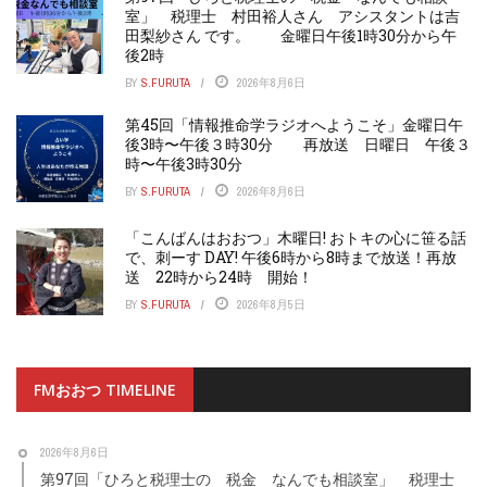
室」 税理士 村田裕人さん アシスタントは吉
田梨紗さん です。 金曜日午後1時30分から午
後2時
BY
S.FURUTA
2026年8月6日
第45回「情報推命学ラジオへようこそ」金曜日午
後3時〜午後３時30分 再放送 日曜日 午後３
時〜午後3時30分
BY
S.FURUTA
2026年8月6日
「こんばんはおおつ」木曜日! おトキの心に笹る話
で、刺ーす DAY! 午後6時から8時まで放送！再放
送 22時から24時 開始！
BY
S.FURUTA
2026年8月5日
FMおおつ TIMELINE
2026年8月6日
第97回「ひろと税理士の 税金 なんでも相談室」 税理士