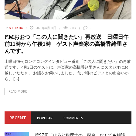
BY
S.FURUTA
2021年4月10日
3064
0
FMおおつ「この人に聞きたい」再放送 日曜日午
前11時から午後1時 ゲスト声楽家の高橋香緒里さ
んです。
土曜日恒例ロングロングインタビュー番組「この人に聞きたい」の再放
送です。 4月3日のゲストは、声楽家の高橋香緒里さんにスタジオにお
越しいただき、 お話をお伺いしました。 幼い頃のピアノとの出会いか
ら、 […]
READ MORE
RECENT
POPULAR
COMMENTS
第97回「ひろと税理士の 税金 なんでも相談