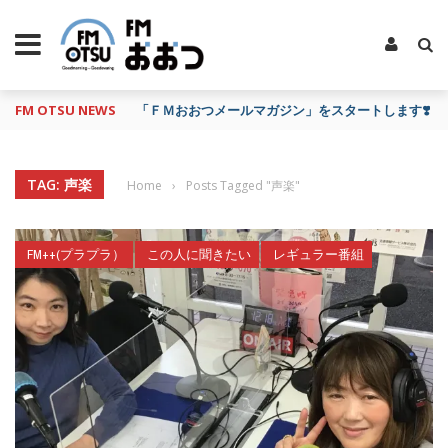
FM OTSU NEWS
「ＦＭおおつメールマガジン」をスタートします❣️
TAG: 声楽
Home
›
Posts Tagged "声楽"
FM++(プラプラ）
この人に聞きたい
レギュラー番組