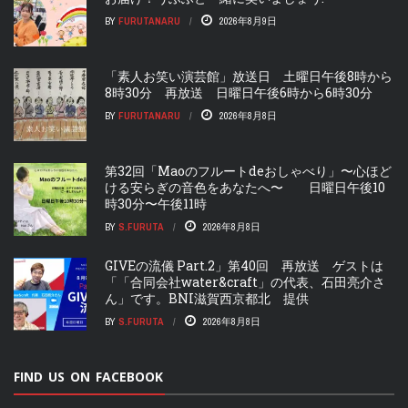
BY
FURUTANARU
2026年8月9日
「素人お笑い演芸館」放送日 土曜日午後8時から
8時30分 再放送 日曜日午後6時から6時30分
BY
FURUTANARU
2026年8月8日
第32回「Maoのフルートdeおしゃべり」〜心ほど
ける安らぎの音色をあなたへ〜 日曜日午後10
時30分〜午後11時
BY
S.FURUTA
2026年8月8日
GIVEの流儀 Part.2」第40回 再放送 ゲストは
「「合同会社water&craft」の代表、石田亮介さ
ん」です。BNI滋賀西京都北 提供
BY
S.FURUTA
2026年8月8日
FIND US ON FACEBOOK