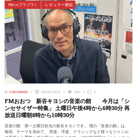
FM++(プラプラ）
レギュラー番組
BY
FURUTANARU
2023年1月6日
2421
0
FMおおつ 新谷キヨシの音楽の館 今月は「シ
ンセサイザー特集」 土曜日午後4時から6時30分 再
放送日曜朝8時から10時30分
音楽の館 第一土曜日担当の新谷キヨシです。 僕の「音楽の館」は、
毎回、テーマを決めて、 邦楽、洋楽、クラシックなど様々なジャンル