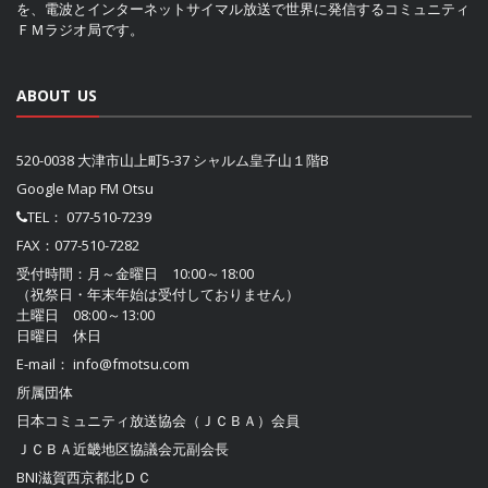
を、電波とインターネットサイマル放送で世界に発信するコミュニティ
ＦＭラジオ局です。
ABOUT US
520-0038 大津市山上町5-37 シャルム皇子山１階B
Google Map FM Otsu
TEL：
077-510-7239
FAX：077-510-7282
受付時間：月～金曜日 10:00～18:00
（祝祭日・年末年始は受付しておりません）
土曜日 08:00～13:00
日曜日 休日
E-mail：
info@fmotsu.com
所属団体
日本コミュニティ放送協会（ＪＣＢＡ）
会員
ＪＣＢＡ近畿地区協議会
元副会長
BNI滋賀西京都北ＤＣ