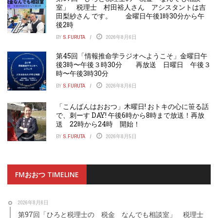
室」 税理士 村田裕人さん アシスタントは吉
田梨紗さん です。 金曜日午後1時30分から午
後2時
BY
S.FURUTA
2026年8月6日
第45回「情報推命学ラジオへようこそ」金曜日午
後3時〜午後３時30分 再放送 日曜日 午後３
時〜午後3時30分
BY
S.FURUTA
2026年8月6日
「こんばんはおおつ」木曜日! おトキの心に笹る話
で、刺ーす DAY! 午後6時から8時まで放送！再放
送 22時から24時 開始！
BY
S.FURUTA
2026年8月5日
FMおおつ TIMELINE
2026年8月6日
第97回「ひろと税理士の 税金 なんでも相談室」 税理士