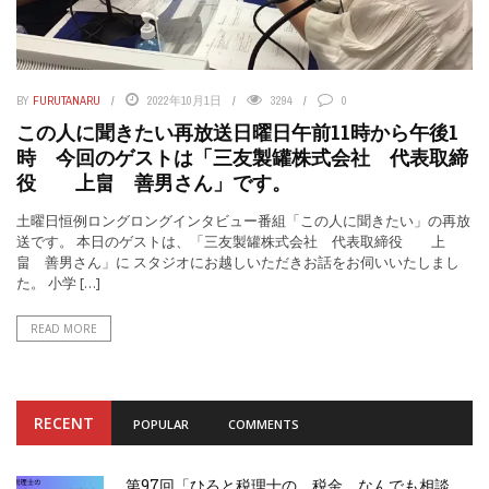
BY
FURUTANARU
2022年10月1日
3294
0
この人に聞きたい再放送日曜日午前11時から午後1
時 今回のゲストは「三友製罐株式会社 代表取締
役 上畠 善男さん」です。
土曜日恒例ロングロングインタビュー番組「この人に聞きたい」の再放
送です。 本日のゲストは、「三友製罐株式会社 代表取締役 上
畠 善男さん」に スタジオにお越しいただきお話をお伺いいたしまし
た。 小学 […]
READ MORE
RECENT
POPULAR
COMMENTS
第97回「ひろと税理士の 税金 なんでも相談