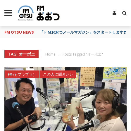
FM OTSU NEWS
「ＦＭおおつメールマガジン」をスタートします❣️
TAG: オーボエ
Home
›
Posts Tagged "オーボエ"
FM++(プラプラ）
この人に聞きたい