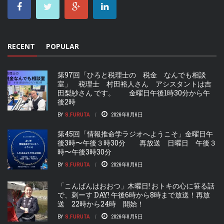
RECENT
POPULAR
第97回「ひろと税理士の 税金 なんでも相談
室」 税理士 村田裕人さん アシスタントは吉
田梨紗さん です。 金曜日午後1時30分から午
後2時
BY
S.FURUTA
2026年8月6日
第45回「情報推命学ラジオへようこそ」金曜日午
後3時〜午後３時30分 再放送 日曜日 午後３
時〜午後3時30分
BY
S.FURUTA
2026年8月6日
「こんばんはおおつ」木曜日! おトキの心に笹る話
で、刺ーす DAY! 午後6時から8時まで放送！再放
送 22時から24時 開始！
BY
S.FURUTA
2026年8月5日